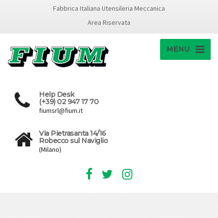
Fabbrica Italiana Utensileria Meccanica
Area Riservata
MENU
Help Desk
(+39) 02 947 17 70
fiumsrl@fium.it
Via Pietrasanta 14/16
Robecco sul Naviglio
(Milano)