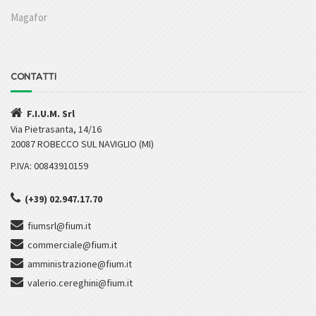
Magafor
CONTATTI
F.I.U.M. Srl
Via Pietrasanta, 14/16
20087 ROBECCO SUL NAVIGLIO (MI)
P.IVA: 00843910159
(+39) 02.947.17.70
fiumsrl@fium.it
commerciale@fium.it
amministrazione@fium.it
valerio.cereghini@fium.it