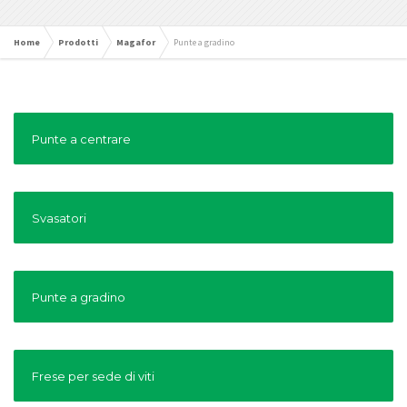
Home
Prodotti
Magafor
Punte a gradino
Punte a centrare
Svasatori
Punte a gradino
Frese per sede di viti