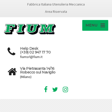
Fabbrica Italiana Utensileria Meccanica
Area Riservata
MENU
Help Desk
(+39) 02 947 17 70
fiumsrl@fium.it
Via Pietrasanta 14/16
Robecco sul Naviglio
(Milano)