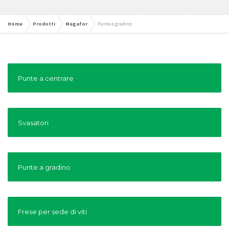
Home
Prodotti
Magafor
Punte a gradino
Punte a centrare
Svasatori
Punte a gradino
Frese per sede di viti