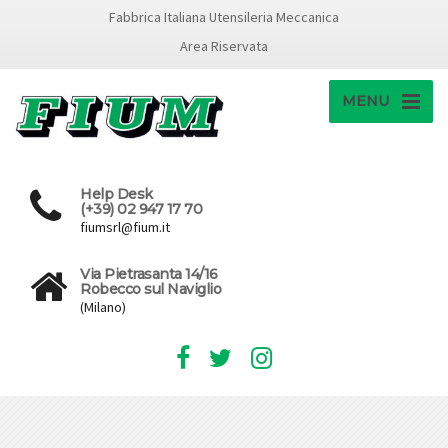
Fabbrica Italiana Utensileria Meccanica
Area Riservata
MENU
Help Desk
(+39) 02 947 17 70
fiumsrl@fium.it
Via Pietrasanta 14/16
Robecco sul Naviglio
(Milano)