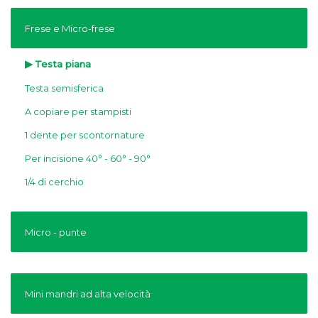
Frese e Micro-frese
Testa piana
Testa semisferica
A copiare per stampisti
1 dente per scontornature
Per incisione 40° - 60° - 90°
1/4 di cerchio
Micro - punte
Mini mandri ad alta velocità