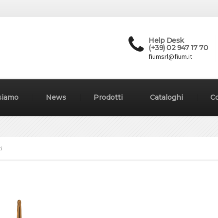
Help Desk
(+39) 02 947 17 70
fiumsrl@fium.it
siamo
News
Prodotti
Cataloghi
Co
ti