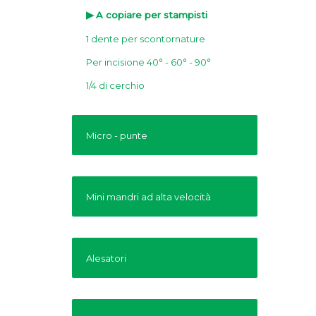
A copiare per stampisti
1 dente per scontornature
Per incisione 40° - 60° - 90°
1/4 di cerchio
Micro - punte
Mini mandri ad alta velocità
Alesatori