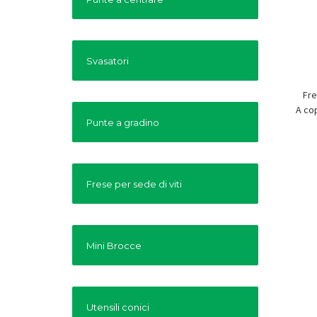
Svasatori
Fre
A co
Punte a gradino
Frese per sede di viti
Mini Brocce
Utensili conici