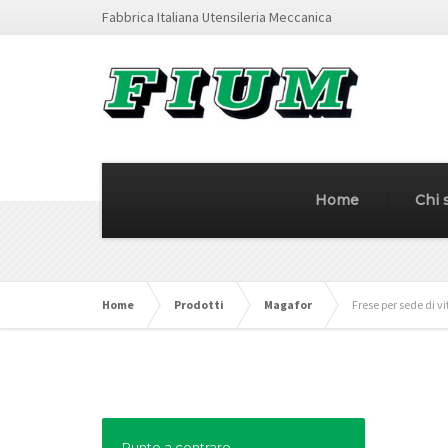
Fabbrica Italiana Utensileria Meccanica
Home
Chi 
Home
Prodotti
Magafor
Frese per sede di vi
Punte a centrare