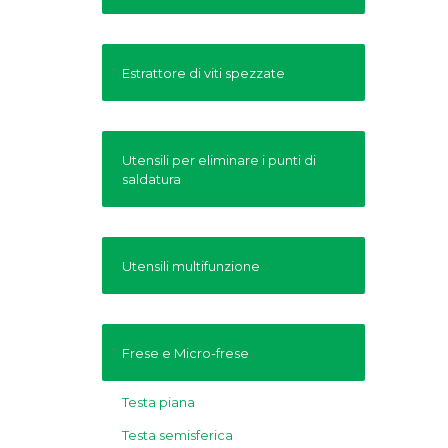
Estrattore di viti spezzate
Utensili per eliminare i punti di
saldatura
Utensili multifunzione
Frese e Micro-frese
Testa piana
Testa semisferica