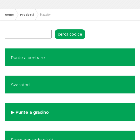
Home
Prodotti
Magafor
Punte a centrare
Svasatori
Punte a gradino
Frese per sede di viti