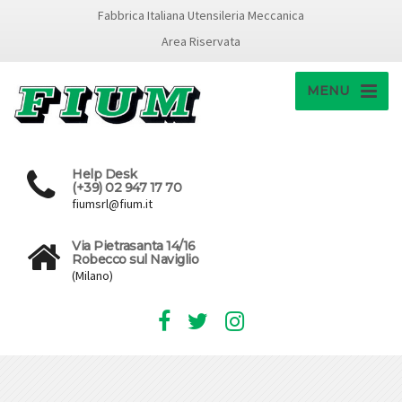
Fabbrica Italiana Utensileria Meccanica
Area Riservata
MENU
Help Desk
(+39) 02 947 17 70
fiumsrl@fium.it
Via Pietrasanta 14/16
Robecco sul Naviglio
(Milano)