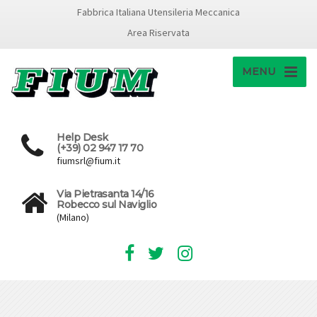
Fabbrica Italiana Utensileria Meccanica
Area Riservata
MENU
Help Desk
(+39) 02 947 17 70
fiumsrl@fium.it
Via Pietrasanta 14/16
Robecco sul Naviglio
(Milano)