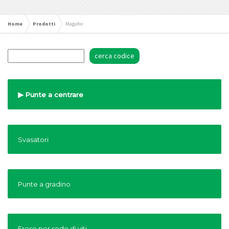
Home
Prodotti
Magafor
Punte a centrare
Svasatori
Punte a gradino
Frese per sede di viti